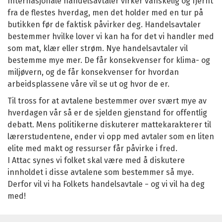
Internasjonale handelsavtaler virker vanskelig og fjernt
fra de flestes hverdag, men det holder med en tur på
butikken før de faktisk påvirker deg. Handelsavtaler
bestemmer hvilke lover vi kan ha for det vi handler med
som mat, klær eller strøm. Nye handelsavtaler vil
bestemme mye mer. De får konsekvenser for klima- og
miljøvern, og de får konsekvenser for hvordan
arbeidsplassene våre vil se ut og hvor de er.
Til tross for at avtalene bestemmer over svært mye av
hverdagen vår så er de sjelden gjenstand for offentlig
debatt. Mens politikerne diskuterer mattekarakterer til
lærerstudentene, ender vi opp med avtaler som en liten
elite med makt og ressurser får påvirke i fred.
I Attac synes vi folket skal være med å diskutere
innholdet i disse avtalene som bestemmer så mye.
Derfor vil vi ha Folkets handelsavtale − og vi vil ha deg
med!